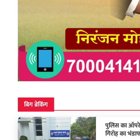
बिग ब्रेकिंग
पुलिस का ऑपरे
गिरोह का भंडाफ