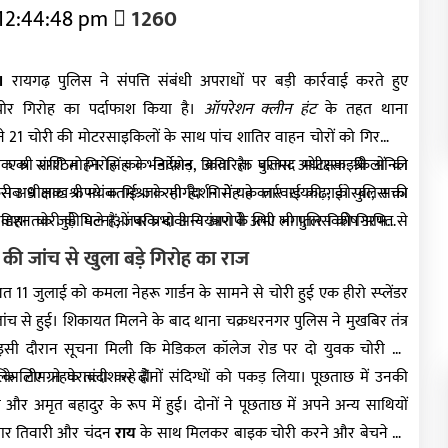
 12:44:48 pm
1260
।
रायगढ़ पुलिस ने संपत्ति संबंधी अपराधों पर बड़ी कार्रवाई करते हुए
ोर गिरोह का पर्दाफाश किया है।
ऑपरेशन क्लीन हंट
के तहत थाना
े 21 चोरी की मोटरसाइकिलों के साथ पांच शातिर वाहन चोरों को गिरफ्तार
िय एक संगठित गिरोह का भंडाफोड़ किया है। बरामद मोटरसाइकिलों की
षक श्री शशि मोहन सिंह के निर्देशन, अतिरिक्त पुलिस अधीक्षक श्री अनिल
ब 9 लाख रुपये बताई जा रही है। गिरोह के तार रायगढ़, कोरबा, सक्ती
अधीक्षक श्री मयंक मिश्रा के मार्गदर्शन में यह कार्रवाई की गई। पुलिस का
डिशा तक जुड़े मिले हैं, जबकि दो अन्य आरोपी अभी भी पुलिस की गिरफ्त से
ं वाहन चोरी की घटनाओं पर प्रभावी नियंत्रण के लिए लगातार विशेष अभियान
ी जांच से खुला बड़े गिरोह का राज
त 11 जुलाई को कमला नेहरू गार्डन के सामने से चोरी हुई एक हीरो स्प्लेंडर
च से हुई। शिकायत मिलने के बाद थाना चक्रधरनगर पुलिस ने मुखबिर तंत्र
इसी दौरान सूचना मिली कि मेडिकल कॉलेज रोड पर दो युवक चोरी की
े लिए ग्राहक तलाश रहे हैं।
िस टीम ने घेराबंदी कर दोनों संदिग्धों को पकड़ लिया। पूछताछ में उनकी
और अमृत बहादुर के रूप में हुई। दोनों ने पूछताछ में अपने अन्य साथियों
ुमार तिवारी और चंदन
राय
के साथ मिलकर बाइक चोरी करने और बेचने की