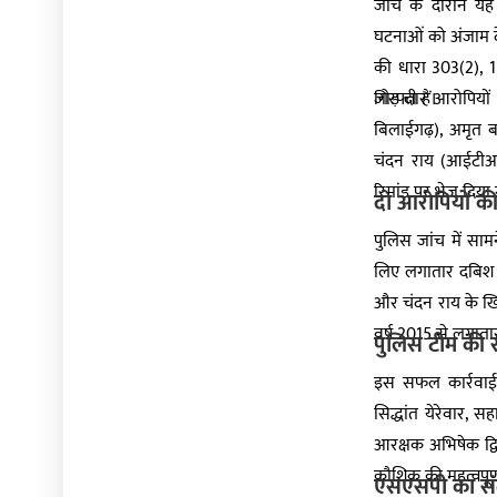
जांच के दौरान यह
घटनाओं को अंजाम दे 
की धारा 303(2), 
जोड़ दी हैं।
गिरफ्तार आरोपियों म
बिलाईगढ़), अमृत बह
चंदन राय (आईटीआई
रिमांड पर भेज दिया 
दो आरोपियों की
पुलिस जांच में सा
लिए लगातार दबिश द
और चंदन राय के खिल
वर्ष 2015 से लगातार
पुलिस टीम की 
इस सफल कार्रवाई मे
सिद्धांत येरेवार, 
आरक्षक अभिषेक द्विवे
कौशिक की महत्वपूर्
एसएसपी का सं