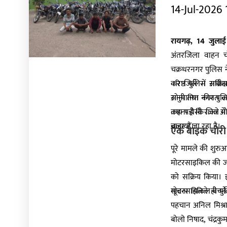
14-Jul-2026
रायगढ़, 14 जुलाई
अंतरजिला वाहन च
चक्रधरनगर पुलिस न
कर जिले में सक्र
वरिष्ठ पुलिस अधीक्
अनुमानित कीमत करी
सोनी तथा नगर पुलिस 
तथा पड़ोसी राज्य ओ
कहना है कि जिले मे
बाहर हैं।
चलाया जा रहा है।
एक बाइक चोरी क
पूरे मामले की शुरुआ
मोटरसाइकिल की जां
को सक्रिय किया। 
मोटरसाइकिल बेचने क
सूचना मिलते ही पुल
पहचान अनिल मिश्रा 
बोलो निषाद, चंद्रक