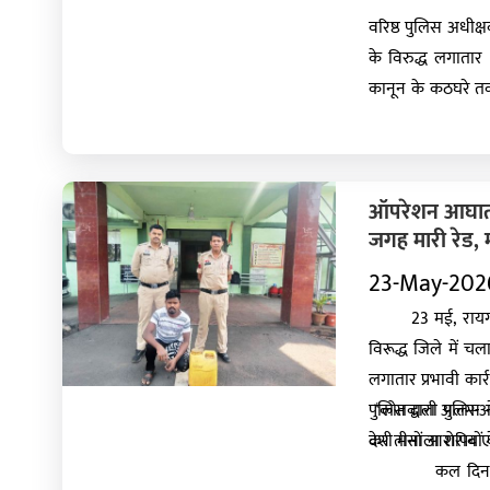
वरिष्ठ पुलिस अधीक्
के विरुद्ध लगाता
कानून के कठघरे तक 
की कि वाहन पार्क 
सूचना तत्काल पुलिस
ऑपरेशन आघात” क
जगह मारी रेड, 
23-May-202
23 मई, रायगढ़* ।
विरूद्ध जिले में 
लगातार प्रभावी कार
पुलिस द्वारा अलग-
*कोतवाली पुलिस ने 
कर तीनों आरोपियों 
देशी मसाला शराब 
कल दिनांक 22 म