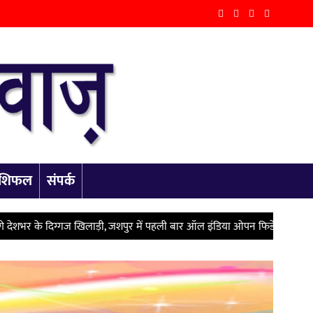
राशिफल
संपर्क
ज खिलाड़ी, जशपुर में पहली बार ऑल इंडिया ओपन फिडे रेटेड टूर्नामेंट, विजेता 
Next