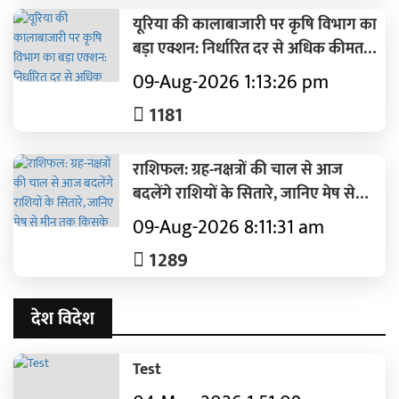
लिए गर्व की बात
यूरिया की कालाबाजारी पर कृषि विभाग का
बड़ा एक्शन: निर्धारित दर से अधिक कीमत
पर खाद बेचने वाला अन्नपूर्णा खाद भंडार 7
09-Aug-2026 1:13:26 pm
दिनों के लिए सील
1181
राशिफल: ग्रह-नक्षत्रों की चाल से आज
बदलेंगे राशियों के सितारे, जानिए मेष से
मीन तक किसके लिए रहेगा दिन शुभ और
09-Aug-2026 8:11:31 am
किसे बरतनी होगी सावधानी
1289
देश विदेश
Test