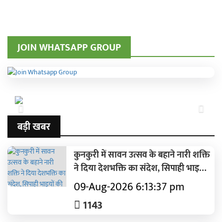
JOIN WHATSAPP GROUP
Previous
Next
बड़ी खबर
कुनकुरी में सावन उत्सव के बहाने नारी शक्ति
ने दिया देशभक्ति का संदेश, सिपाही भाइयों
की कलाई पर राखी बांधने को लेकर
09-Aug-2026 6:13:37 pm
महिलाओं में दिखा उत्साह, प्रियंवदा सिंह
1143
जूदेव बोलीं—रक्षकों का सम्मान हर बहन के