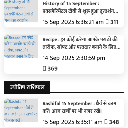
History of 15 September :
एक्सपेरिमेंटल टीवी से शुरू हुआ दूरदर्शन
रामायण-महाभारत से घर-घर पहुंचा..आज
15-Sep-2025 6:36:21 am
311
देश का सबसे बड़ा ब्रॉडकास्टर
Recipe : हर कोई करेगा आपके पराठों की
तारीफ, सॉफ्ट और परतदार बनाने के लिए
फॉलो करें ये 6 टिप्स
14-Sep-2025 2:30:59 pm
369
ज्योतिष राशिफल
Rashifal 15 September : धैर्य से काम
करें। आज खर्चों पर भी नजर रखें।
15-Sep-2025 6:35:11 am
348