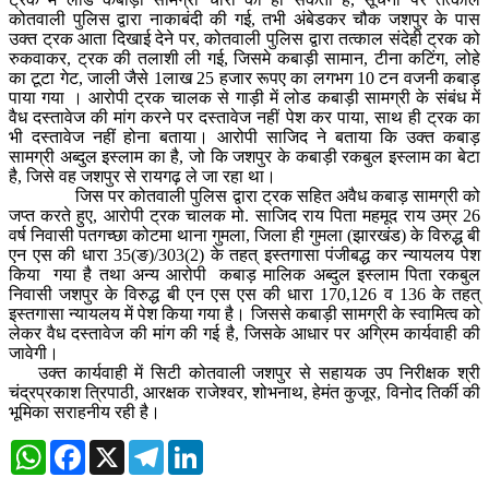
कोतवाली पुलिस द्वारा नाकाबंदी की गई, तभी अंबेडकर चौक जशपुर के पास
उक्त ट्रक आता दिखाई देने पर, कोतवाली पुलिस द्वारा तत्काल संदेही ट्रक को
रुकवाकर, ट्रक की तलाशी ली गई, जिसमे कबाड़ी सामान, टीना कटिंग, लोहे
का टूटा गेट, जाली जैसे 1लाख 25 हजार रूपए का लगभग 10 टन वजनी कबाड़
पाया गया । आरोपी ट्रक चालक से गाड़ी में लोड कबाड़ी सामग्री के संबंध में
वैध दस्तावेज की मांग करने पर दस्तावेज नहीं पेश कर पाया, साथ ही ट्रक का
भी दस्तावेज नहीं होना बताया। आरोपी साजिद ने बताया कि उक्त कबाड़
सामग्री अब्दुल इस्लाम का है, जो कि जशपुर के कबाड़ी रकबुल इस्लाम का बेटा
है, जिसे वह जशपुर से रायगढ़ ले जा रहा था।
जिस पर कोतवाली पुलिस द्वारा ट्रक सहित अवैध कबाड़ सामग्री को
जप्त करते हुए, आरोपी ट्रक चालक मो. साजिद राय पिता महमूद राय उम्र 26
वर्ष निवासी पतगच्छा कोटमा थाना गुमला, जिला ही गुमला (झारखंड) के विरुद्ध बी
एन एस की धारा 35(ङ)/303(2) के तहत् इस्तगासा पंजीबद्ध कर न्यायलय पेश
किया गया है तथा अन्य आरोपी कबाड़ मालिक अब्दुल इस्लाम पिता रकबुल
निवासी जशपुर के विरुद्ध बी एन एस एस की धारा 170,126 व 136 के तहत्
इस्तगासा न्यायलय में पेश किया गया है। जिससे कबाड़ी सामग्री के स्वामित्व को
लेकर वैध दस्तावेज की मांग की गई है, जिसके आधार पर अग्रिम कार्यवाही की
जावेगी।
उक्त कार्यवाही में सिटी कोतवाली जशपुर से सहायक उप निरीक्षक श्री
चंद्रप्रकाश त्रिपाठी, आरक्षक राजेश्वर, शोभनाथ, हेमंत कुजूर, विनोद तिर्की की
भूमिका सराहनीय रही है।
WhatsApp
Facebook
X
Telegram
LinkedIn