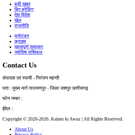
बड़ी खबर
बिग ब्रेकिंग
देश विदेश
खेल
राजनीति
मनोरंजन
क्राइम
महत्वपूर्ण समाचार
ज्योतिष राशिफल
Contact Us
संपादक एवं स्वामी - निरंजन महन्ती
पता : मुख्य मार्ग नारायणपुर - जिला जशपुर छत्तीसगढ़
फोन नम्बर :
+91 7000414109
ईमेल :
kalamkiawaz09@gmail.com
Copyright © 2020-2026. Kalam ki Awaz | All Rights Reserved.
About Us
Privacy Policy