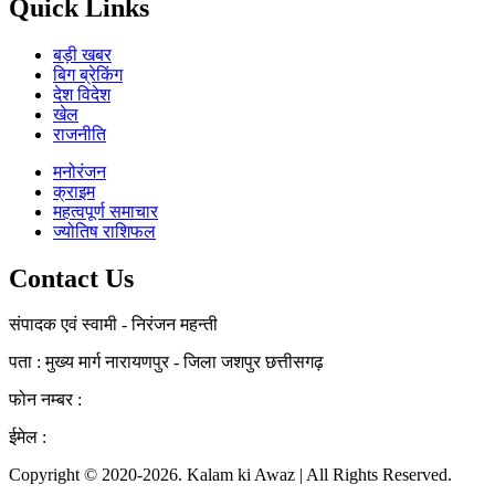
Quick Links
बड़ी खबर
बिग ब्रेकिंग
देश विदेश
खेल
राजनीति
मनोरंजन
क्राइम
महत्वपूर्ण समाचार
ज्योतिष राशिफल
Contact Us
संपादक एवं स्वामी - निरंजन महन्ती
पता : मुख्य मार्ग नारायणपुर - जिला जशपुर छत्तीसगढ़
फोन नम्बर :
+91 7000414109
ईमेल :
kalamkiawaz09@gmail.com
Copyright © 2020-2026. Kalam ki Awaz | All Rights Reserved.