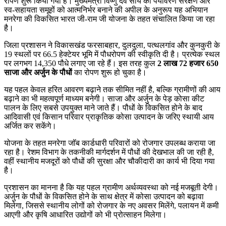
रोपण शुरू किया गया है। मुख्यमंत्री विष्णु देव साय की पर्यावरण संरक्षण और
स्व-सहायता समूहों को आत्मनिर्भर बनाने की अपील के अनुरूप यह अभियान
मनरेगा की विकसित भारत जी-राम जी योजना के तहत संचालित किया जा रहा
है।
जिला प्रशासन ने विकासखंड फरसाबहार, दुलदुला, पत्थलगांव और कुनकुरी के
19 स्थलों पर 66.5 हेक्टेयर भूमि में पौधरोपण की स्वीकृति दी है। प्रत्येक स्थल
पर लगभग 14,350 पौधे लगाए जा रहे हैं। इस तरह कुल
2 लाख 72 हजार 650
साजा और अर्जुन के पौधों
का रोपण शुरू हो चुका है।
यह पहल केवल हरित आवरण बढ़ाने तक सीमित नहीं है, बल्कि ग्रामीणों की आय
बढ़ाने का भी महत्वपूर्ण माध्यम बनेगी। साजा और अर्जुन के पेड़ कोसा कीट
पालन के लिए सबसे उपयुक्त माने जाते हैं। पौधों के विकसित होने के बाद
आदिवासी एवं किसान परिवार प्राकृतिक कोसा उत्पादन के जरिए स्थायी आय
अर्जित कर सकेंगे।
योजना के तहत मनरेगा जॉब कार्डधारी परिवारों को रोजगार उपलब्ध कराया जा
रहा है। रेशम विभाग के तकनीकी मार्गदर्शन में पौधों की देखभाल की जा रही है,
वहीं स्थानीय मजदूरों को पौधों की सुरक्षा और चौकीदारी का कार्य भी दिया गया
है।
प्रशासन का मानना है कि यह पहल ग्रामीण अर्थव्यवस्था को नई मजबूती देगी।
अर्जुन के पौधों के विकसित होने के साथ क्षेत्र में कोसा उत्पादन को बढ़ावा
मिलेगा, जिससे स्थानीय लोगों को रोजगार के नए अवसर मिलेंगे, पलायन में कमी
आएगी और कृषि आधारित उद्योगों को भी प्रोत्साहन मिलेगा।