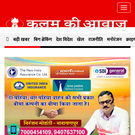
बड़ी खबर
बिग ब्रेकिंग
देश विदेश
खेल
राजनीति
मनोरंजन
क्राइ
ताजा खबरें
रात्मक सोच विकसित करने का सशक्त माध्यम
|
मुख्यमंत्री विष्णुदेव साय के नेतृत्
Previous
Next