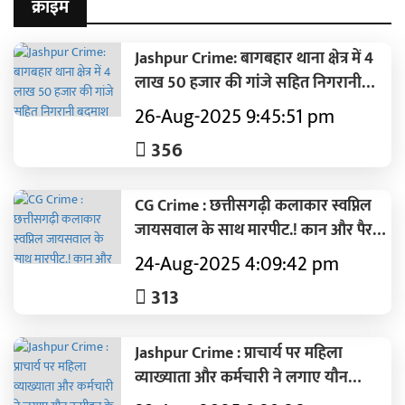
क्राइम
Jashpur Crime: बागबहार थाना क्षेत्र में 4
लाख 50 हजार की गांजे सहित निगरानी
बदमाश गिरफ्तार.! आरोपी की स्कॉर्पियो
26-Aug-2025 9:45:51 pm
वाहन व एक स्कूटी भी जब्त.. पढ़ें पूरी ख़बर
356
CG Crime : छत्तीसगढ़ी कलाकार स्वप्निल
जायसवाल के साथ मारपीट.! कान और पैर में
आई गंभीर चोट..पढ़ें पूरी ख़बर
24-Aug-2025 4:09:42 pm
313
Jashpur Crime : प्राचार्य पर महिला
व्याख्याता और कर्मचारी ने लगाए यौन
उत्पीड़न के आरोप..पुलिस ने किया