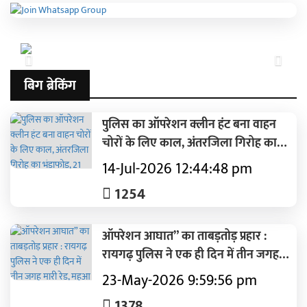
Previous
Next
बिग ब्रेकिंग
पुलिस का ऑपरेशन क्लीन हंट बना वाहन
चोरों के लिए काल, अंतरजिला गिरोह का
भंडाफोड़, 21 चोरी की बाइक बरामद, 5
14-Jul-2026 12:44:48 pm
शातिर गिरफ्तार
1254
ऑपरेशन आघात” का ताबड़तोड़ प्रहार :
रायगढ़ पुलिस ने एक ही दिन में तीन जगह
मारी रेड, महुआ शराब कारोबारियों में मचा
23-May-2026 9:59:56 pm
हड़कंप
1378