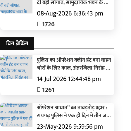
दी बड़ी सौगात, सामुदायिक भवन के लिए
50 लाख रुपए की घोषणा, नया रायपुर में
08-Aug-2026 6:36:43 pm
संत शिरोमणि सेन महाराज के नाम पर
1726
होगा चौक
बिग ब्रेकिंग
पुलिस का ऑपरेशन क्लीन हंट बना वाहन
चोरों के लिए काल, अंतरजिला गिरोह का
भंडाफोड़, 21 चोरी की बाइक बरामद, 5
14-Jul-2026 12:44:48 pm
शातिर गिरफ्तार
1261
ऑपरेशन आघात” का ताबड़तोड़ प्रहार :
रायगढ़ पुलिस ने एक ही दिन में तीन जगह
मारी रेड, महुआ शराब कारोबारियों में मचा
23-May-2026 9:59:56 pm