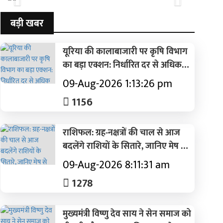
बड़ी खबर
यूरिया की कालाबाजारी पर कृषि विभाग
का बड़ा एक्शन: निर्धारित दर से अधिक
कीमत पर खाद बेचने वाला अन्नपूर्णा खाद
09-Aug-2026 1:13:26 pm
भंडार 7 दिनों के लिए सील
1156
राशिफल: ग्रह-नक्षत्रों की चाल से आज
बदलेंगे राशियों के सितारे, जानिए मेष से
मीन तक किसके लिए रहेगा दिन शुभ और
09-Aug-2026 8:11:31 am
किसे बरतनी होगी सावधानी
1278
मुख्यमंत्री विष्णु देव साय ने सेन समाज को